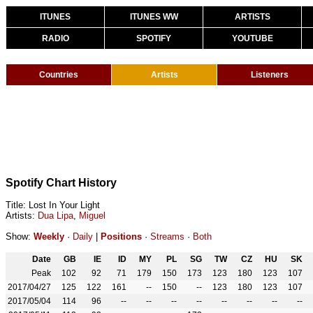
ITUNES
ITUNES WW
ARTISTS
RADIO
SPOTIFY
YOUTUBE
Countries
Artists
Listeners
Spotify Chart History
Title: Lost In Your Light
Artists:
Dua Lipa
,
Miguel
Show:
Weekly
·
Daily
|
Positions
·
Streams
·
Both
Date
GB
IE
ID
MY
PL
SG
TW
CZ
HU
SK
Peak
102
92
71
179
150
173
123
180
123
107
2017/04/27
125
122
161
--
150
--
123
180
123
107
2017/05/04
114
96
--
--
--
--
--
--
--
--