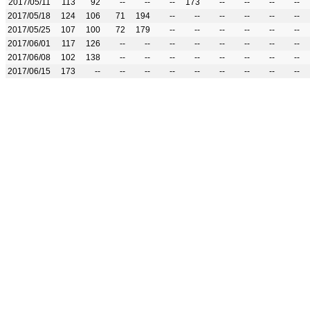
2017/05/11
113
92
--
--
--
173
--
--
--
--
2017/05/18
124
106
71
194
--
--
--
--
--
--
2017/05/25
107
100
72
179
--
--
--
--
--
--
2017/06/01
117
126
--
--
--
--
--
--
--
--
2017/06/08
102
138
--
--
--
--
--
--
--
--
2017/06/15
173
--
--
--
--
--
--
--
--
--