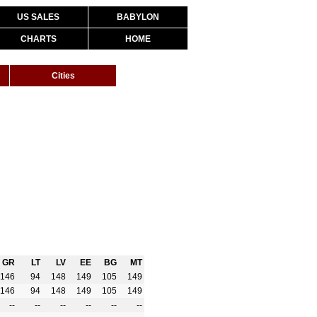
US SALES
BABYLON
CHARTS
HOME
Cities
GR
LT
LV
EE
BG
MT
146
94
148
149
105
149
146
94
148
149
105
149
--
--
--
--
--
--