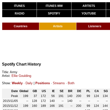
ITUNES
ITUNES WW
ARTISTS
RADIO
SPOTIFY
YOUTUBE
Countries
Artists
Listeners
Spotify Chart History
Title: Army
Artist:
Ellie Goulding
Show:
Weekly
·
Daily
|
Positions
·
Streams
·
Both
Date
Global
GB
US
IE
SE
BR
DE
PL
CA
SG
Peak
199
37
172
56
191
140
200
99
124
134
2015/11/05
--
128
172
140
--
140
--
--
--
--
2015/11/12
199
160
189
166
191
--
200
99
124
144