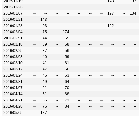
2015/11/19
--
--
--
--
--
--
--
143
--
197
2015/11/26
--
--
--
--
--
--
--
--
--
--
2016/01/07
--
--
--
--
--
--
--
197
--
134
2016/01/21
--
143
--
--
--
--
--
--
--
--
2016/01/28
--
93
--
--
--
--
--
152
--
--
2016/02/04
--
75
--
174
--
--
--
--
--
--
2016/02/11
--
44
--
65
--
--
--
--
--
--
2016/02/18
--
39
--
58
--
--
--
--
--
--
2016/02/25
--
37
--
56
--
--
--
--
--
--
2016/03/03
--
40
--
59
--
--
--
--
--
--
2016/03/10
--
41
--
61
--
--
--
--
--
--
2016/03/17
--
47
--
66
--
--
--
--
--
--
2016/03/24
--
46
--
63
--
--
--
--
--
--
2016/03/31
--
49
--
64
--
--
--
--
--
--
2016/04/07
--
51
--
70
--
--
--
--
--
--
2016/04/14
--
61
--
68
--
--
--
--
--
--
2016/04/21
--
65
--
72
--
--
--
--
--
--
2016/04/28
--
76
--
84
--
--
--
--
--
--
2016/05/05
--
187
--
--
--
--
--
--
--
--