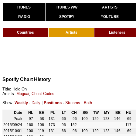
ITUNES
ITUNES WW
ARTISTS
RADIO
SPOTIFY
YOUTUBE
Countries
Artists
Listeners
Spotify Chart History
Title: Hold On
Artists:
Moguai
,
Cheat Codes
Show:
Weekly
·
Daily
|
Positions
·
Streams
·
Both
Date
NL
EE
PL
LT
CH
SG
TW
MY
BE
HU
Peak
97
58
131
66
96
109
129
123
146
69
2015/09/24
160
106
173
96
152
--
--
--
--
117
2015/10/01
100
119
131
66
96
109
129
123
146
69